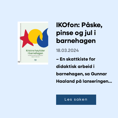
IKOfon: Påske,
pinse og jul i
barnehagen
18.03.2024
– En skattkiste for
didaktisk arbeid i
barnehagen, sa Gunnar
Haaland på lanseringen
av boka «Kristne høytider
i barnehagen».
Les saken