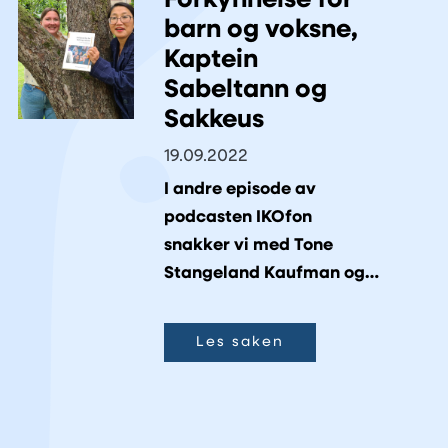
Forkynnelse for
barn og voksne,
Kaptein
Sabeltann og
Sakkeus
19.09.2022
I andre episode av
podcasten IKOfon
snakker vi med Tone
Stangeland Kaufman og
Linn Sæbø Rystad om
forkynnelse for barn og
Les saken
voksne.