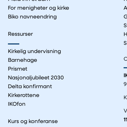
For menigheter og kirke
A
Biko navneendring
G
S
Ressurser
H
S
Kirkelig undervisning
O
Barnehage
Prismet
I
Nasjonaljubileet 2030
9
Delta konfirmant
Kirkerottene
K
IKOfon
V
1
Kurs og konferanse