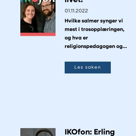
livet!
01.11.2022
Hvilke salmer synger vi
mest i trosopplæringen,
og hva er
religionspedagogen og
kirkemusikeren enig (og
uenig) om?
Les saken
IKOfon: Erling