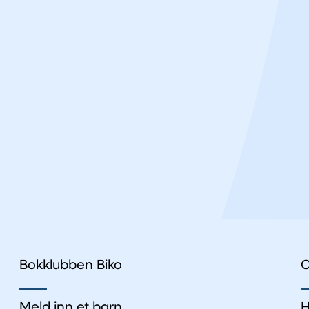
Bokklubben Biko
O
Meld inn et barn
H