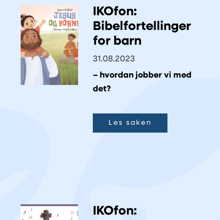
IKOfon:
Bibelfortellinger
for barn
31.08.2023
– hvordan jobber vi med
det?
Les saken
IKOfon: