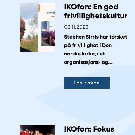
IKOfon: En god
frivillighetskultur
03.11.2023
Stephen Sirris har forsket
på frivillighet i Den
norske kirke, i et
organisasjons- og
ledelsesperspektiv.
Les saken
IKOfon: Fokus