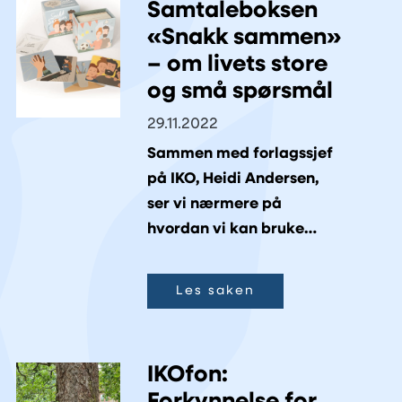
Samtaleboksen
«Snakk sammen»
– om livets store
og små spørsmål
29.11.2022
Sammen med forlagssjef
på IKO, Heidi Andersen,
ser vi nærmere på
hvordan vi kan bruke
samtalekort i ulike
settinger.
Les saken
IKOfon: