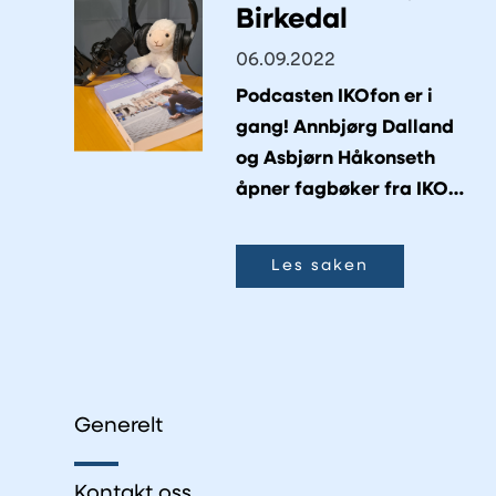
Birkedal
06.09.2022
Podcasten IKOfon er i
gang! Annbjørg Dalland
og Asbjørn Håkonseth
åpner fagbøker fra IKO
sammen med forfatterne,
for å gi deg ny kunnskap
Les saken
som er nyttig for å drive
kirkelig undervisning.
Generelt
Kontakt oss