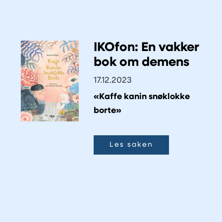
IKOfon: En vakker
bok om demens
17.12.2023
«Kaffe kanin snøklokke
borte»
Les saken