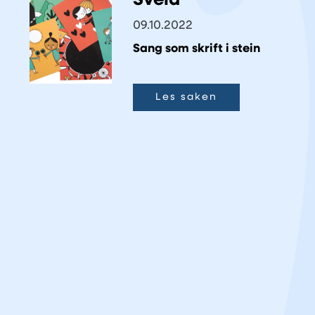
Svela
09.10.2022
Sang som skrift i stein
Les saken