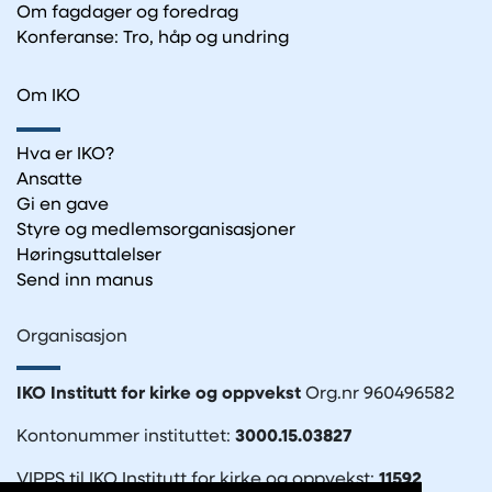
Om fagdager og foredrag
Konferanse: Tro, håp og undring
Om IKO
Hva er IKO?
Ansatte
Gi en gave
Styre og medlemsorganisasjoner
Høringsuttalelser
Send inn manus
Organisasjon
IKO Institutt for kirke og oppvekst
Org.nr 960496582
Kontonummer instituttet:
3000.15.03827
VIPPS til IKO Institutt for kirke og oppvekst:
11592