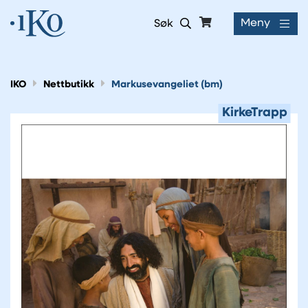
Meny
Søk
IKO
Nettbutikk
Markusevangeliet (bm)
KirkeTrapp