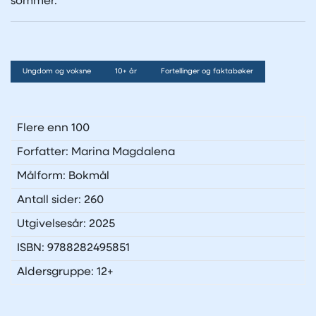
sommer.
Ungdom og voksne
10+ år
Fortellinger og faktabøker
Flere enn 100
Forfatter: Marina Magdalena
Målform: Bokmål
Antall sider: 260
Utgivelsesår: 2025
ISBN: 9788282495851
Aldersgruppe: 12+