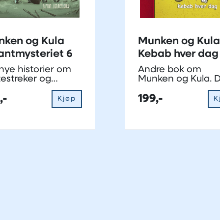
ken og Kula
Munken og Kula
antmysteriet 6
Kebab hver dag
nye historier om
Andre bok om
testreker og
Munken og Kula. 
undring
opplever mye
,-
sammen, og har al
199,-
Kjøp
K
bibelfortellingene 
bakhodet