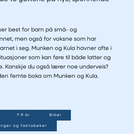
!
er best for barn på små- og
nnet, men også for voksne som har
arnet i seg. Munken og Kula havner ofte i
ituasjoner som kan føre til både latter og
e. Kanskje du også lærer noe underveis?
 den femte boka om Munken og Kula.
7-9 år
Bibel
linger og faktabøker