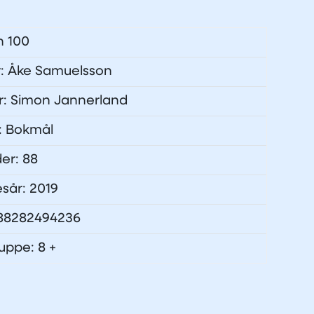
n 100
r: Åke Samuelsson
tør: Simon Jannerland
: Bokmål
der: 88
esår: 2019
788282494236
uppe: 8 +