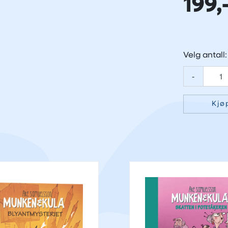
199,
Velg antall:
-
Kjø