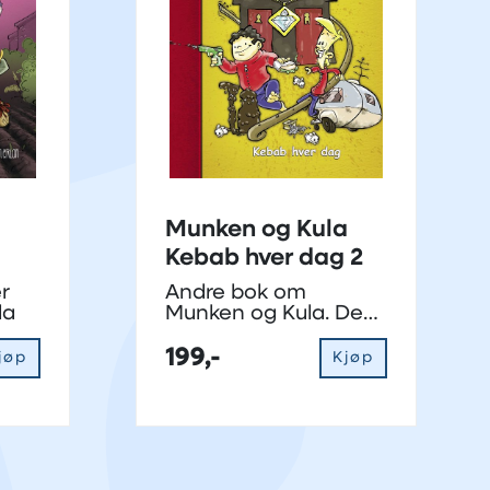
Munken og Kula
Kebab hver dag 2
er
Andre bok om
la
Munken og Kula. De
opplever mye
sammen, og har alltid
199,-
jøp
Kjøp
bibelfortellingene i
bakhodet