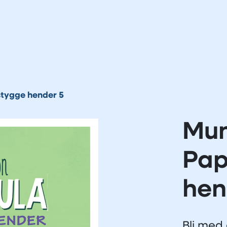
tygge hender 5
Mun
Pap
hen
Bli med