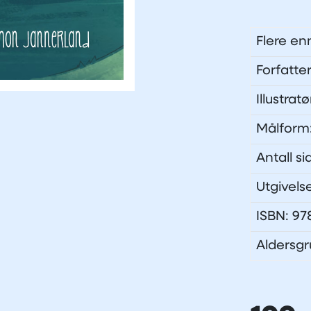
Flere en
Forfatte
Illustra
Målform
Antall si
Utgivels
ISBN: 9
Aldersgr