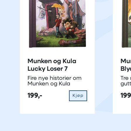
Munken og Kula
Mun
Lucky Loser 7
Bly
Fire nye historier om
Tre 
Munken og Kula
gut
for
199,-
199
Kjøp