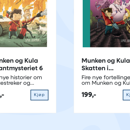
ken og Kula
Munken og Kula
antmysteriet 6
Skatten i
potetåkeren 4
nye historier om
Fire nye fortelling
testreker og
om Munken og Ku
undring
,-
199,-
Kjøp
K