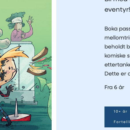
eventyr
Boka pass
mellomtri
beholdt b
komiske s
ettertank
Dette er
Fra 6 år
10+ år
Fortel