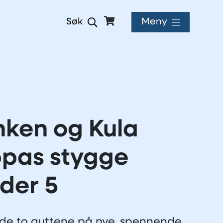
Meny
Søk
ken og Kula
pas stygge
der 5
 de to guttene på nye, spennende