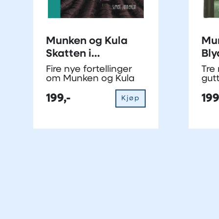
Munken og Kula
Mun
Skatten i
Bly
potetåkeren 4
Fire nye fortellinger
Tre 
om Munken og Kula
gut
for
199,-
199
Kjøp