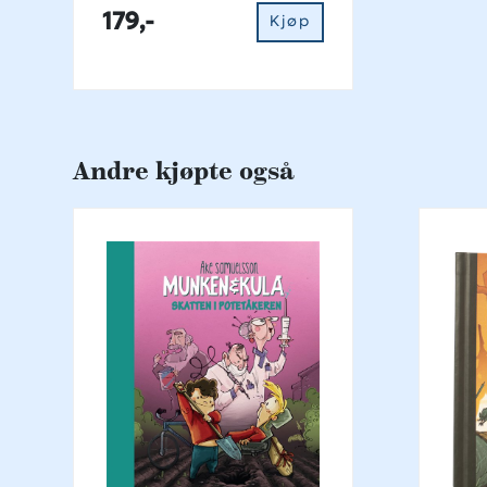
bibelfortellingene i
179,-
Kjøp
bakhodet
Andre kjøpte også