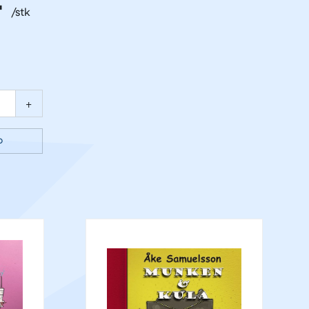
-
+
p