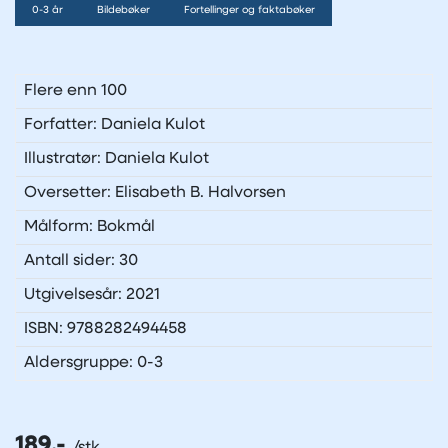
0-3 år
Bildebøker
Fortellinger og faktabøker
Flere enn 100
Forfatter: Daniela Kulot
Illustratør: Daniela Kulot
Oversetter: Elisabeth B. Halvorsen
Målform: Bokmål
Antall sider: 30
Utgivelsesår: 2021
ISBN: 9788282494458
Aldersgruppe: 0-3
189,-