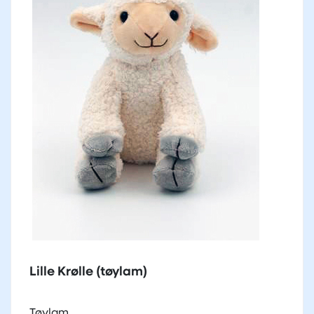
Lille Krølle (tøylam)
Tøylam