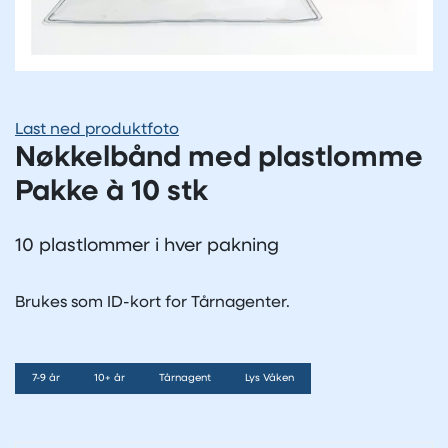
Last ned produktfoto
Nøkkelbånd med plastlomme
Pakke à 10 stk
10 plastlommer i hver pakning
Brukes som ID-kort for Tårnagenter.
7-9 år
10+ år
Tårnagent
Lys Våken