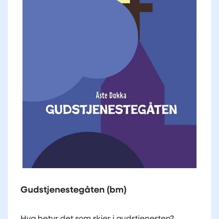
Gudstjenestegåten (bm)
Hva betyr det som skjer i gudstjenesten?