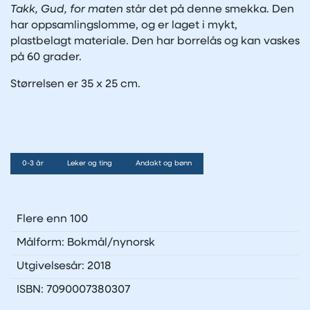
Takk, Gud, for maten
står det på denne smekka. Den
har oppsamlingslomme, og er laget i mykt,
plastbelagt materiale. Den har borrelås og kan vaskes
på 60 grader.
Størrelsen er 35 x 25 cm.
0-3 år
Leker og ting
Andakt og bønn
Flere enn 100
Målform: Bokmål/nynorsk
Utgivelsesår: 2018
ISBN: 7090007380307