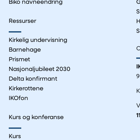
Biko navneendring
G
S
Ressurser
H
S
Kirkelig undervisning
O
Barnehage
Prismet
I
Nasjonaljubileet 2030
9
Delta konfirmant
Kirkerottene
K
IKOfon
V
1
Kurs og konferanse
Kurs