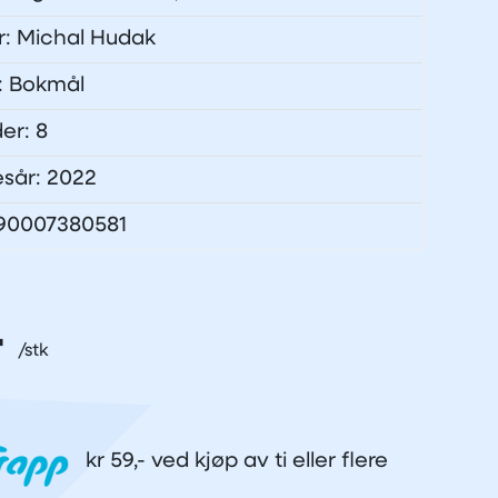
ør: Michal Hudak
: Bokmål
der: 8
esår: 2022
090007380581
-
kr 59,- ved kjøp av ti eller flere