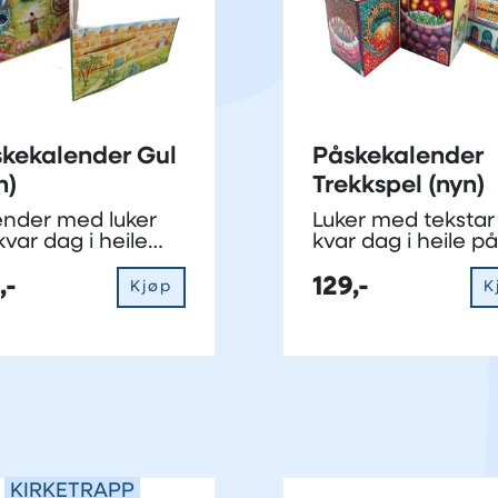
kekalender Gul
Påskekalender
n)
Trekkspel (nyn)
ender med luker
Luker med tekstar
kvar dag i heile
kvar dag i heile p
ka
,-
129,-
Kjøp
K
KIRKETRAPP