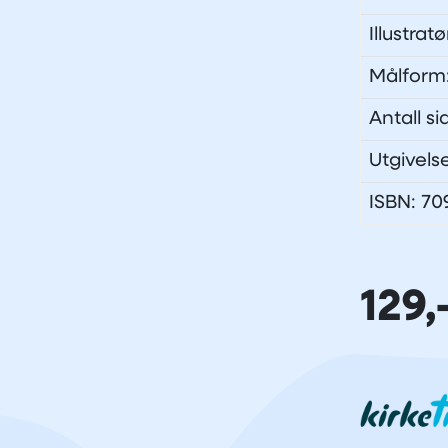
Illustrat
Målform
Antall si
Utgivels
ISBN: 7
129,