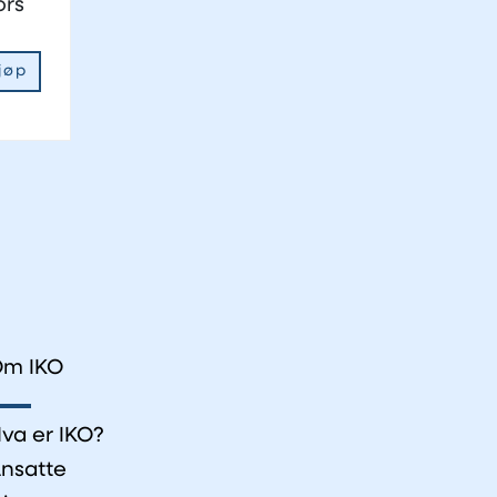
ors
jøp
m IKO
va er IKO?
nsatte