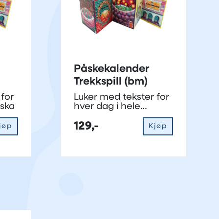
Påskekalender
Trekkspill (bm)
 for
Luker med tekster for
åska
hver dag i hele
påsken
129,-
jøp
Kjøp