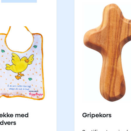
ekke med
Gripekors
dvers