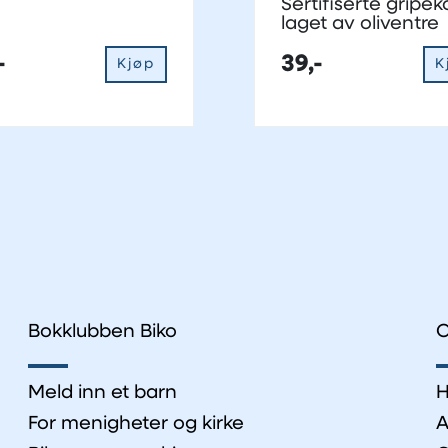
Sertifiserte gripek
laget av oliventre
-
39,-
Kjøp
K
Bokklubben Biko
O
Meld inn et barn
H
For menigheter og kirke
A