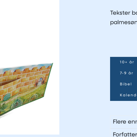
Tekster ba
palmesøn
10+ år
7-9 år
Bibel
Kalend
Flere en
Forfatte