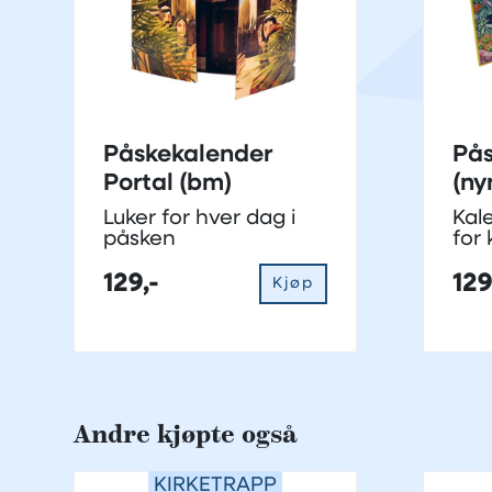
Påskekalender
Pås
Portal (bm)
(ny
Luker for hver dag i
Kal
påsken
for 
pås
129,-
129
Kjøp
Andre kjøpte også
KIRKETRAPP