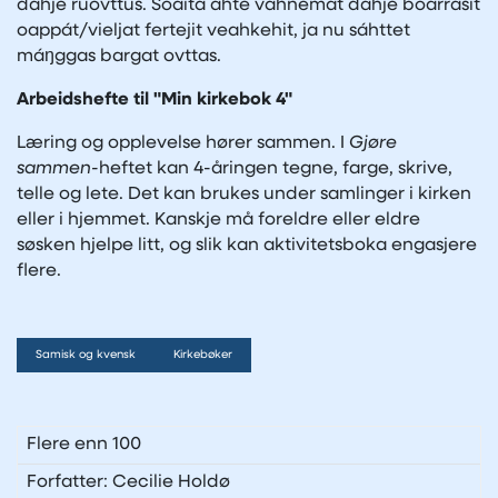
dahje ruovttus. Soaitá ahte váhnemat dahje boarrasit
oappát/vieljat fertejit veahkehit, ja nu sáhttet
máŋggas bargat ovttas.
Arbeidshefte til "Min kirkebok 4"
Læring og opplevelse hører sammen. I
Gjøre
sammen-
heftet kan 4-åringen tegne, farge, skrive,
telle og lete. Det kan brukes under samlinger i kirken
eller i hjemmet. Kanskje må foreldre eller eldre
søsken hjelpe litt, og slik kan aktivitetsboka engasjere
flere.
Samisk og kvensk
Kirkebøker
Flere enn 100
Forfatter: Cecilie Holdø