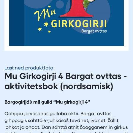
Last ned produktfoto
Mu Girkogirji 4 Bargat ovttas -
aktivitetsbok (nordsamisk)
Bargogirjjáš mii gullá “Mu girkogirji 4”
Oahppu ja vásáhus gullaba oktii. Bargat ovttas
gihppagis sáhttá 4-jahkásaš tevdnet, ivdnet, čállit,
lohkat ja ohcat. Dan sáhttá atnit čoagganemiin girkus