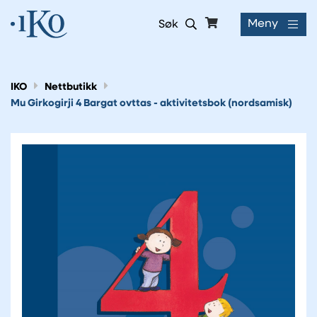
Meny
Søk
IKO
Nettbutikk
Mu Girkogirji 4 Bargat ovttas - aktivitetsbok (nordsamisk)