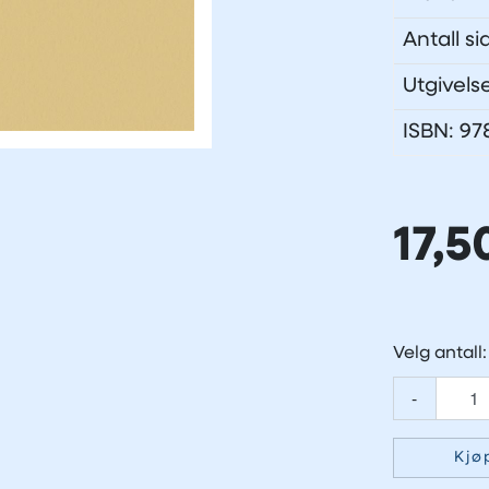
Antall si
Utgivels
ISBN: 9
17,5
Velg antall:
-
Kjø