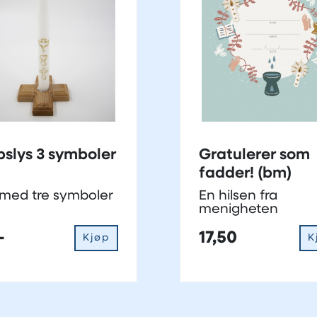
slys 3 symboler
Gratulerer som
fadder! (bm)
 med tre symboler
En hilsen fra
menigheten
-
17,50
Kjøp
K