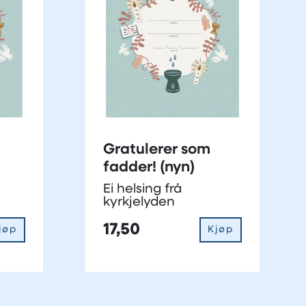
Gratulerer som
fadder! (nyn)
Ei helsing frå
kyrkjelyden
17,50
jøp
Kjøp