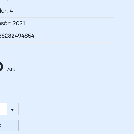
der: 4
esår: 2021
788282494854
0
+
p