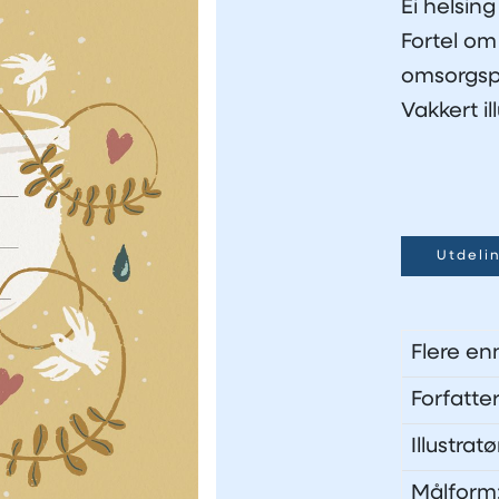
Ei helsing
Fortel om
omsorgspe
Vakkert il
Utdeli
Flere en
Forfatte
Illustra
Målform