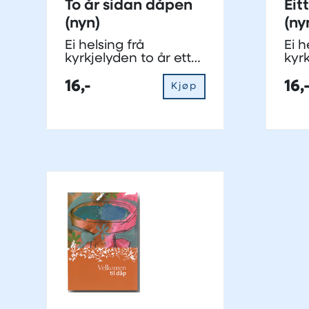
To år sidan dåpen
Eit
(nyn)
(ny
Ei helsing frå
Ei h
kyrkjelyden to år etter
kyrk
dåp
ett
16,-
16,
Kjøp