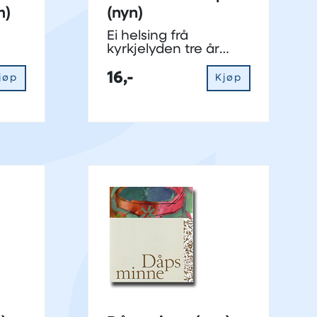
m)
(nyn)
Ei helsing frå
kyrkjelyden tre år
etter dåp
16,-
jøp
Kjøp