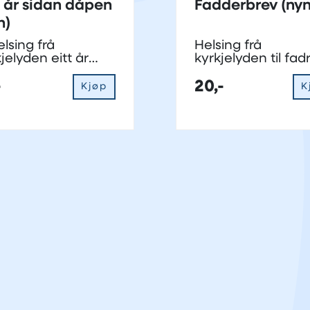
t år sidan dåpen
Fadderbrev (nyn
n)
elsing frå
Helsing frå
jelyden eitt år
kyrkjelyden til fa
er dåp
-
20,-
Kjøp
K