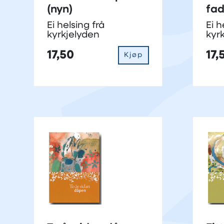
(nyn)
fad
Ei helsing frå
Ei h
kyrkjelyden
kyr
17,50
17,
Kjøp