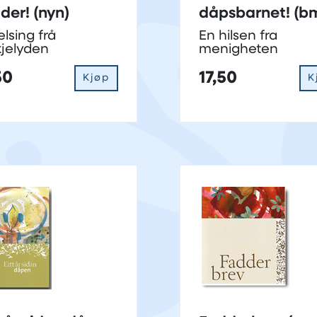
der! (nyn)
dåpsbarnet! (b
elsing frå
En hilsen fra
kjelyden
menigheten
50
17,50
Kjøp
K