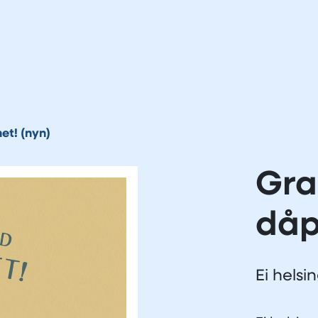
et! (nyn)
Gra
dåp
Ei helsi