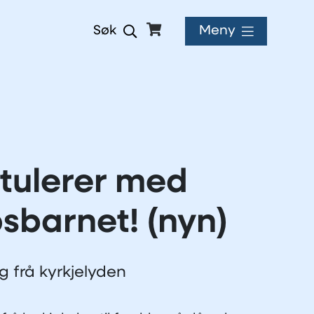
Meny
Søk
tulerer med
sbarnet! (nyn)
ng frå kyrkjelyden