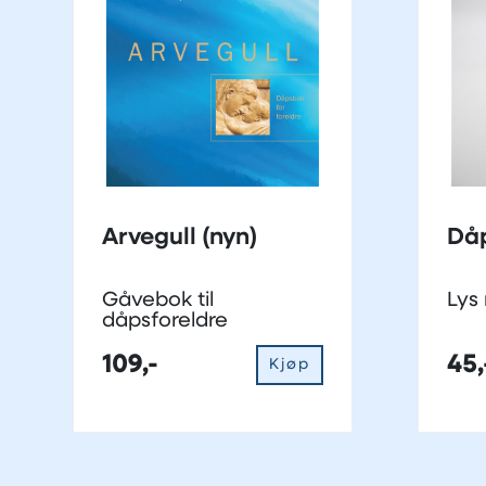
Arvegull (nyn)
Dåp
Gåvebok til
Lys
dåpsforeldre
109,-
45,
Kjøp