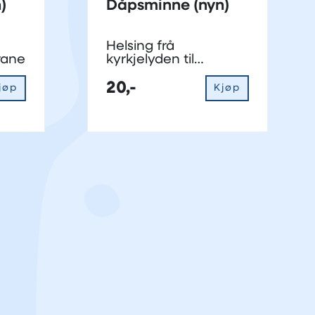
)
Dåpsminne (nyn)
Helsing frå
drane
kyrkjelyden til
dåpsforeldra
20,-
jøp
Kjøp