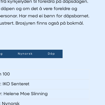
 frå kyrkjelyden til foreldra på dåpsdagen.
 dåpen og om det å vere foreldre og
rsonar. Har med ei bønn for dåpsbarnet.
lustrert. Brosjyren finns også på bokmål.
ng
Nynorsk
Dåp
n 100
r: IKO Senteret
tør: Helene Moe Slinning
: Nynorsk