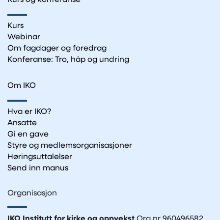
Kurs
Webinar
Om fagdager og foredrag
Konferanse: Tro, håp og undring
Om IKO
Hva er IKO?
Ansatte
Gi en gave
Styre og medlemsorganisasjoner
Høringsuttalelser
Send inn manus
Organisasjon
IKO Institutt for kirke og oppvekst
Org.nr 960496582