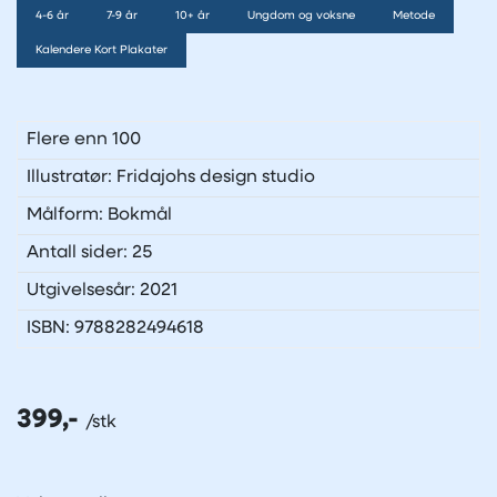
4-6 år
7-9 år
10+ år
Ungdom og voksne
Metode
Kalendere Kort Plakater
Flere enn 100
Illustratør: Fridajohs design studio
Målform: Bokmål
Antall sider: 25
Utgivelsesår: 2021
ISBN: 9788282494618
399,-