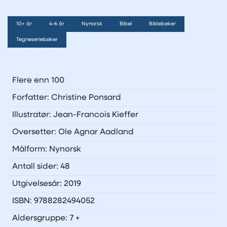
10+ år
4-6 år
Nynorsk
Bibel
Bildebøker
Tegneseriebøker
Flere enn 100
Forfatter: Christine Ponsard
Illustratør: Jean-Francois Kieffer
Oversetter: Ole Agnar Aadland
Målform: Nynorsk
Antall sider: 48
Utgivelsesår: 2019
ISBN: 9788282494052
Aldersgruppe: 7 +