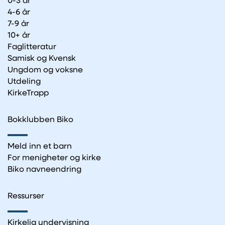
0-3 år
4-6 år
7-9 år
10+ år
Faglitteratur
Samisk og Kvensk
Ungdom og voksne
Utdeling
KirkeTrapp
Bokklubben Biko
Meld inn et barn
For menigheter og kirke
Biko navneendring
Ressurser
Kirkelig undervisning