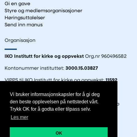
Gi en gave
Styre og medlemsorganisasjoner
Høringsuttalelser
Send inn manus
Organisasjon
IKO Institutt for kirke og oppvekst
Org.nr 960496582
Kontonummer instituttet:
3000.15.03827
VIPPS til IKO Institutt for kirke og oppvekst:
11592
Vi bruker informasjonskapsler for å gi deg
den beste opplevelsen på nettstedet vårt.
IKO-forlaget
– en del av Det Norske Bibelselskap
Trykk OK for å godta eller tilpass selv.
Org.nr. 935570212
Les mer
OK
© Copyright 2026 IKO |
Personvernerklæring