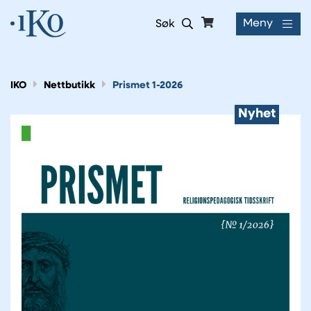
Meny
Søk
IKO
Nettbutikk
Prismet 1-2026
Nyhet