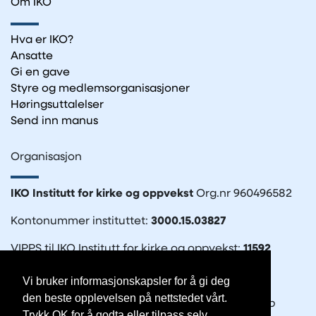
Om IKO
Hva er IKO?
Ansatte
Gi en gave
Styre og medlemsorganisasjoner
Høringsuttalelser
Send inn manus
Organisasjon
IKO Institutt for kirke og oppvekst
Org.nr 960496582
Kontonummer instituttet:
3000.15.03827
VIPPS til IKO Institutt for kirke og oppvekst:
11592
Vi bruker informasjonskapsler for å gi deg
den beste opplevelsen på nettstedet vårt.
IKO-forlaget
– en del av Det Norske Bibelselskap
Trykk OK for å godta eller tilpass selv.