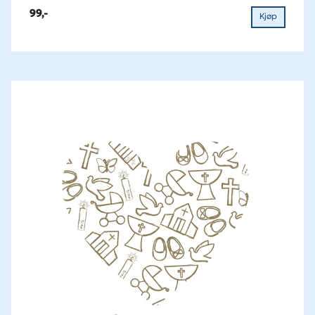
99,-
Kjøp