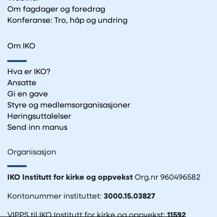
Om fagdager og foredrag
Konferanse: Tro, håp og undring
Om IKO
Hva er IKO?
Ansatte
Gi en gave
Styre og medlemsorganisasjoner
Høringsuttalelser
Send inn manus
Organisasjon
IKO Institutt for kirke og oppvekst
Org.nr 960496582
Kontonummer instituttet:
3000.15.03827
VIPPS til IKO Institutt for kirke og oppvekst:
11592