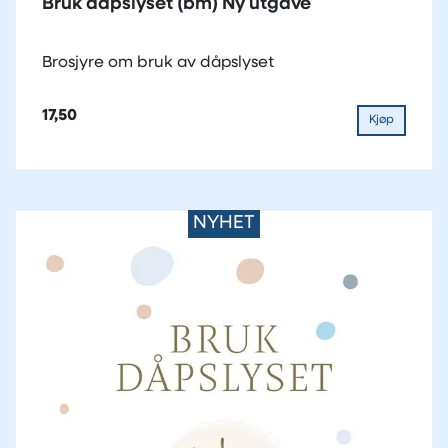
Bruk dåpslyset (bm) Ny utgave
Brosjyre om bruk av dåpslyset
17,50
Kjøp
NYHET