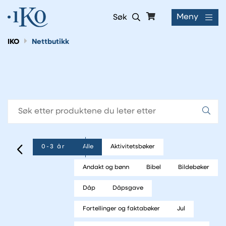
Meny
Søk
IKO
Nettbutikk
0-3 år
Alle
Aktivitetsbøker
Tilbake
Andakt og bønn
Bibel
Bildebøker
Dåp
Dåpsgave
Fortellinger og faktabøker
Jul