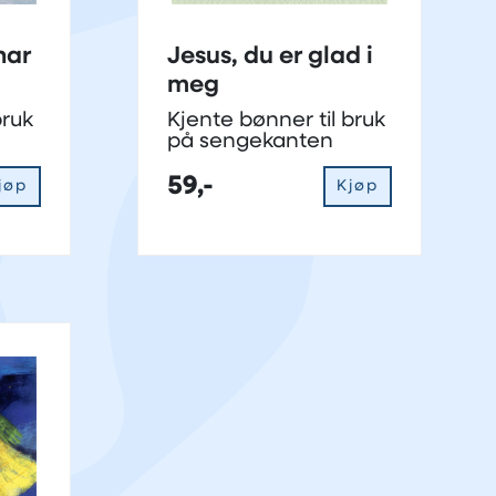
har
Jesus, du er glad i
meg
bruk
Kjente bønner til bruk
på sengekanten
59,-
jøp
Kjøp