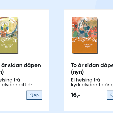
t år sidan dåpen
To år sidan dåp
n)
(nyn)
elsing frå
Ei helsing frå
jelyden eitt år
kyrkjelyden to år e
er dåp
dåp
-
16,-
Kjøp
K