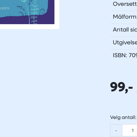
Oversett
Målform
Antall si
Utgivels
ISBN: 7
99,-
Velg antall:
-