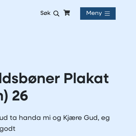
Meny
Søk
ldsbøner Plakat
n) 26
ud ta handa mi og Kjære Gud, eg
 godt