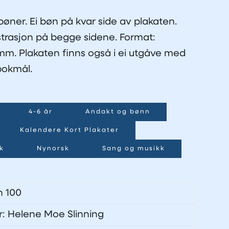
bøner. Ei bøn på kvar side av plakaten.
strasjon på begge sidene. Format:
m. Plakaten finns også i ei utgåve med
bokmål.
4-6 år
Andakt og bønn
Kalendere Kort Plakater
k
Nynorsk
Sang og musikk
n 100
tør: Helene Moe Slinning