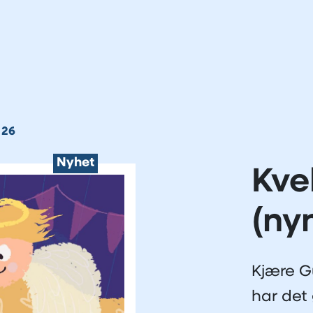
 26
Nyhet
Kve
(ny
Kjære G
har det