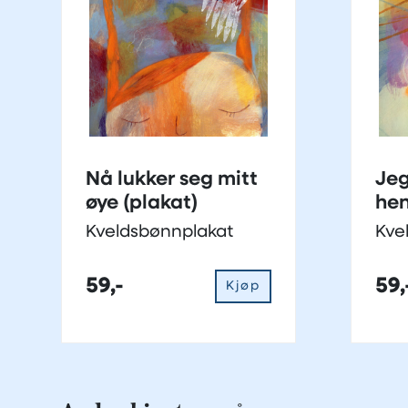
Nå lukker seg mitt
Jeg
øye (plakat)
he
(pl
Kveldsbønnplakat
Kve
59,-
59,
Kjøp