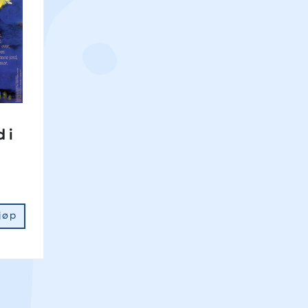
 i
jøp