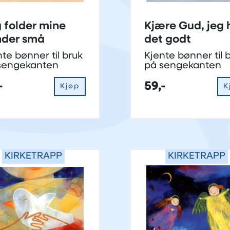
 folder mine
Kjære Gud, jeg 
nder små
det godt
te bønner til bruk
Kjente bønner til 
sengekanten
på sengekanten
-
59,-
Kjøp
K
KIRKETRAPP
KIRKETRAPP