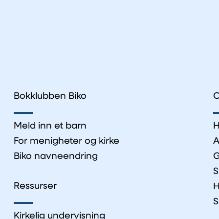
Bokklubben Biko
O
Meld inn et barn
H
For menigheter og kirke
A
Biko navneendring
G
S
Ressurser
H
S
Kirkelig undervisning