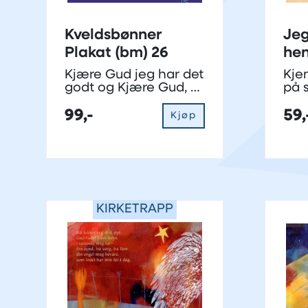
Kveldsbønner
Jeg
Plakat (bm) 26
he
Kjære Gud jeg har det
Kjen
godt og Kjære Gud, ta
på 
hånden min
99,-
59,
Kjøp
KIRKETRAPP