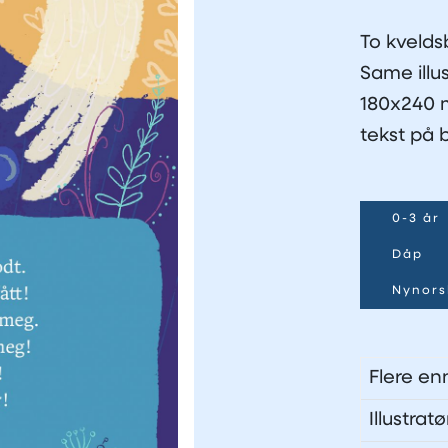
To kvelds
Same illu
180x240 m
tekst på 
0-3 år
Dåp
Nynors
Flere en
Illustra