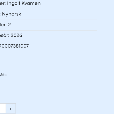
er: Ingolf Kvamen
: Nynorsk
der: 2
esår: 2026
090007381007
+