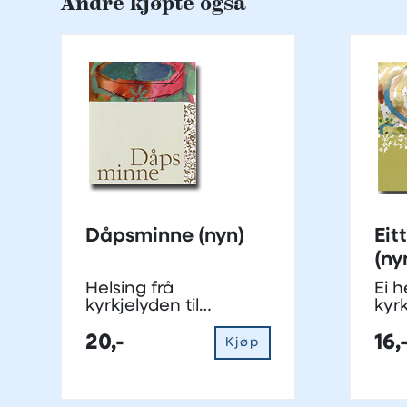
Andre kjøpte også
Dåpsminne (nyn)
Eit
(ny
Helsing frå
Ei h
kyrkjelyden til
kyrk
dåpsforeldra
ett
20,-
16,
Kjøp