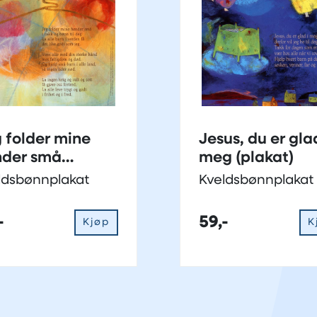
 folder mine
Jesus, du er glad
nder små
meg (plakat)
akat)
ldsbønnplakat
Kveldsbønnplakat
-
59,-
Kjøp
K