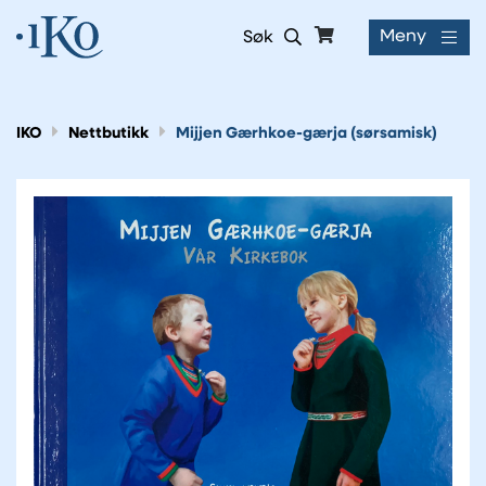
Meny
Søk
IKO
Nettbutikk
Mijjen Gærhkoe-gærja (sørsamisk)