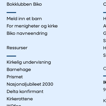
Bokklubben Biko
O
Meld inn et barn
H
For menigheter og kirke
A
Biko navneendring
G
S
Ressurser
H
S
Kirkelig undervisning
O
Barnehage
Prismet
I
Nasjonaljubileet 2030
9
Delta konfirmant
Kirkerottene
K