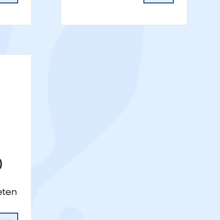
)
eten