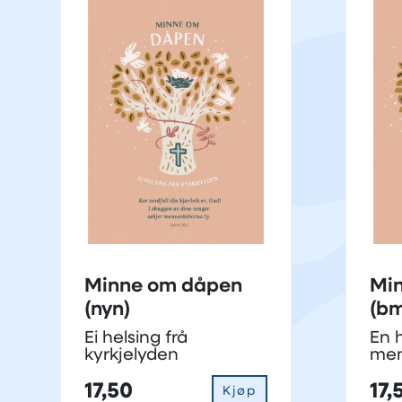
Minne om dåpen
Mi
(nyn)
(bm
Ei helsing frå
En h
kyrkjelyden
men
17,50
17,
Kjøp