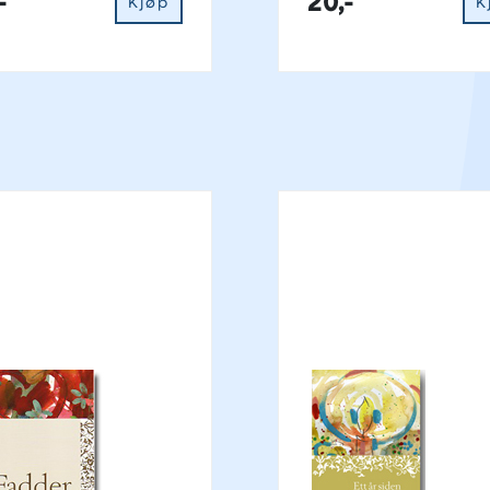
-
20,-
Kjøp
K