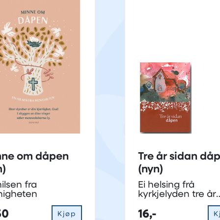
nne om dåpen
Tre år sidan då
)
(nyn)
ilsen fra
Ei helsing frå
igheten
kyrkjelyden tre år
etter dåp
50
16,-
Kjøp
K