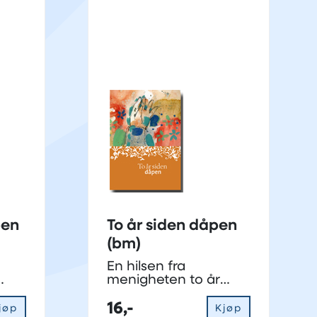
pen
To år siden dåpen
(bm)
En hilsen fra
menigheten to år
etter dåp
16,-
jøp
Kjøp