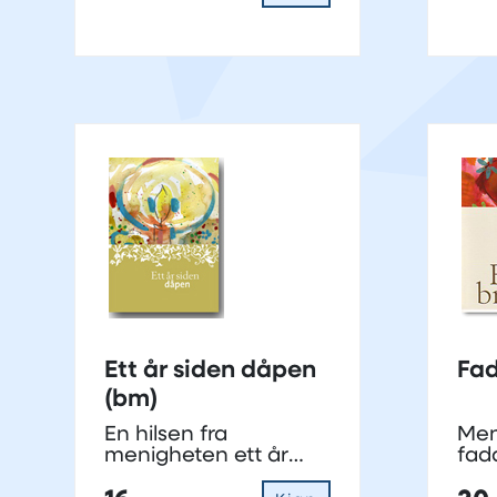
Ett år siden dåpen
(bm)
En hilsen fra
Meni
menigheten ett år
fad
etter dåp