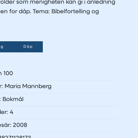
folder som menigheten kan gi i anledning
en for dåp. Tema: Bibelfortelling og
ng
Dåp
n 100
tør: Maria Mannberg
: Bokmål
der: 4
esår: 2008