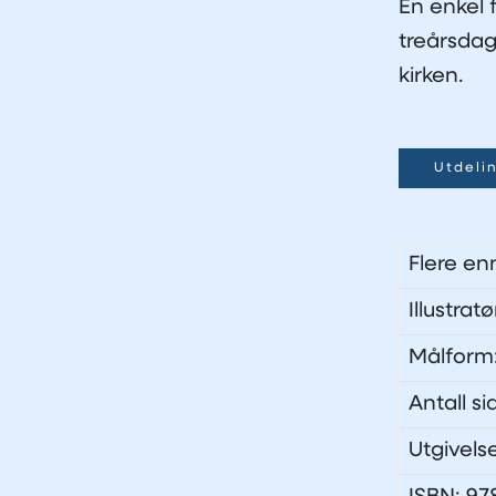
En enkel 
treårsdag
kirken.
Utdeli
Flere en
Illustra
Målform
Antall si
Utgivels