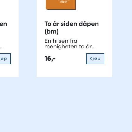
pen
To år siden dåpen
(bm)
En hilsen fra
menigheten to år
etter dåp
16,-
jøp
Kjøp