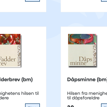
Fadderbrev (bm)
Dåpsminne (bm
ghetens hilsen til
Hilsen fra menigh
dere
til dåpsforeldre