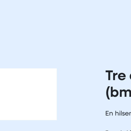
Tre
(bm
En hilse