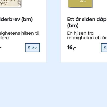
Fadderbrev (bm)
Ett år siden då
(bm)
ghetens hilsen til
En hilsen fra
dere
menigheten ett år
etter dåp
-
16,-
Kjøp
K