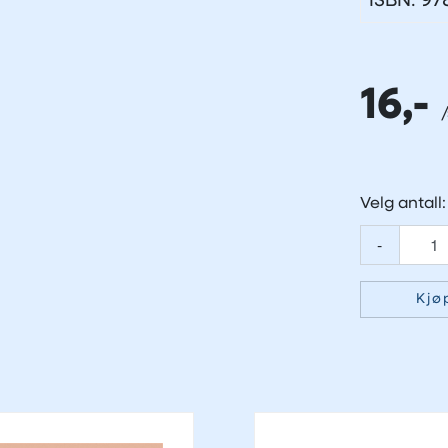
ISBN: 97
16,-
Velg antall:
-
Kjø