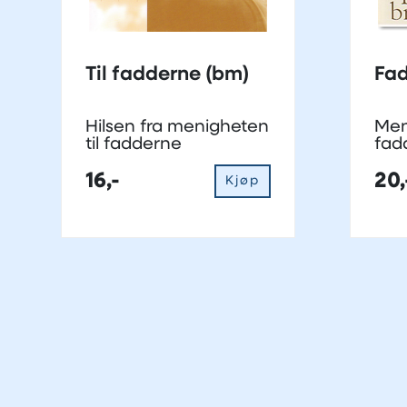
Til fadderne (bm)
Hilsen fra menigheten
Meni
til fadderne
fad
16,-
20,
Kjøp