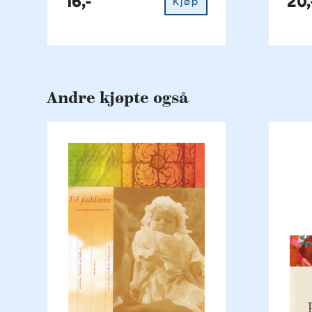
16,-
20,
Kjøp
Andre kjøpte også