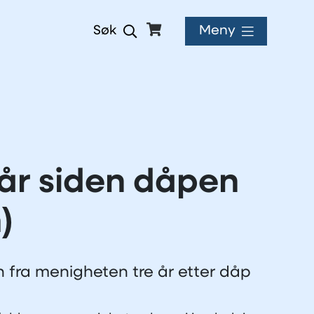
Meny
Søk
 år siden dåpen
)
n fra menigheten tre år etter dåp