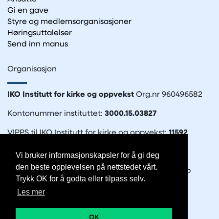
Gi en gave
Styre og medlemsorganisasjoner
Høringsuttalelser
Send inn manus
Organisasjon
IKO Institutt for kirke og oppvekst
Org.nr 960496582
Kontonummer instituttet:
3000.15.03827
VIPPS til IKO Institutt for kirke og oppvekst:
11592
Vi bruker informasjonskapsler for å gi deg
den beste opplevelsen på nettstedet vårt.
IKO-forlaget
– en del av Det Norske Bibelselskap
Trykk OK for å godta eller tilpass selv.
Org.nr. 935570212
Les mer
OK