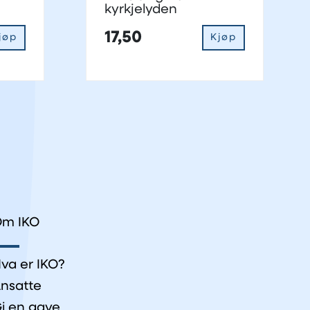
kyrkjelyden
17,50
jøp
Kjøp
m IKO
va er IKO?
nsatte
i en gave