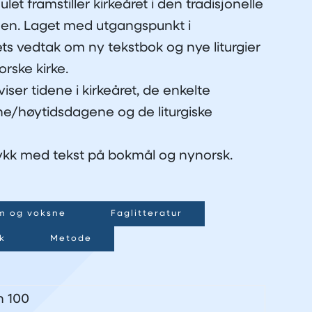
ulet framstiller kirkeåret i den tradisjonelle
rmen. Laget med utgangspunkt
i
ts vedtak om ny tekstbok og nye liturgier
orske kirke.
iser tidene i kirkeåret, de enkelte
e/høytidsdagene og de liturgiske
rykk med tekst på bokmål og nynorsk.
m og voksne
Faglitteratur
k
Metode
n 100