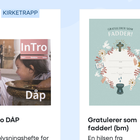
KIRKETRAPP
ro DÅP
Gratulerer som
fadder! (bm)
lysningshefte for
En hilsen fra