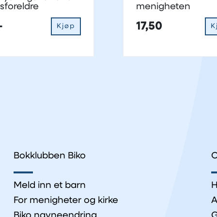
sforeldre
menigheten
-
17,50
Kjøp
K
Bokklubben Biko
O
Meld inn et barn
H
For menigheter og kirke
A
Biko navneendring
G