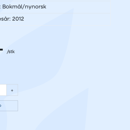
: Bokmål/nynorsk
esår: 2012
-
+
p