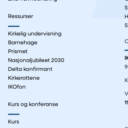
S
Ressurser
H
S
Kirkelig undervisning
O
Barnehage
Prismet
I
Nasjonaljubileet 2030
9
Delta konfirmant
Kirkerottene
K
IKOfon
V
1
Kurs og konferanse
Kurs