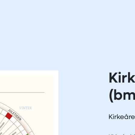
)
Kir
(bm
Kirkeåre