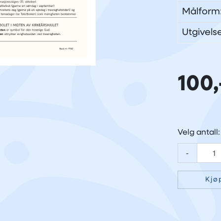
Målform
Utgivels
100,
Velg antall:
-
Kjø