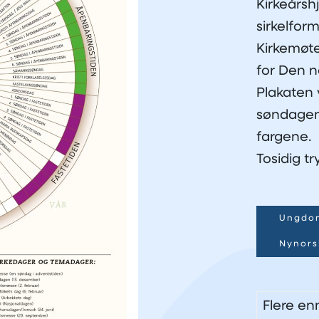
Kirkeårshj
sirkelfo
Kirkemøte
for Den n
Plakaten v
søndagen
fargene.
Tosidig t
Ungdo
Nynors
Flere en