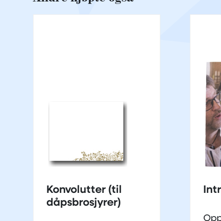
Konvolutter (til
Int
dåpsbrosjyrer)
Opp