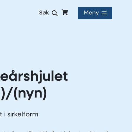
Meny
Søk
keårshjulet
)/(nyn)
t i sirkelform