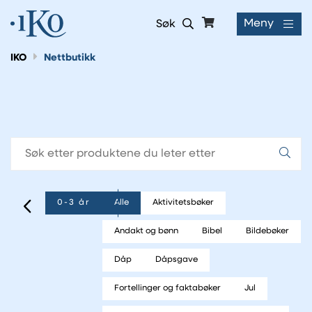
Meny
Søk
IKO
Nettbutikk
0-3 år
Alle
Aktivitetsbøker
Tilbake
Andakt og bønn
Bibel
Bildebøker
Dåp
Dåpsgave
Fortellinger og faktabøker
Jul