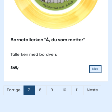
Barnetallerken "Å, du som metter"
Tallerken med bordvers
349,-
Kjøp
Forrige
7
8
9
10
11
Neste