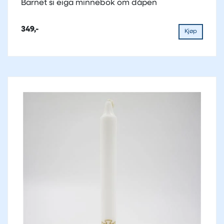
Barnet si eiga minnebok om dåpen
349,-
Kjøp