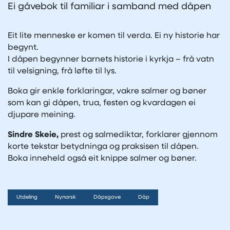
Ei gåvebok til familiar i samband med dåpen
Eit lite menneske er komen til verda. Ei ny historie har
begynt.
I dåpen begynner barnets historie i kyrkja – frå vatn
til velsigning, frå løfte til lys.
Boka gir enkle forklaringar, vakre salmer og bøner
som kan gi dåpen, trua, festen og kvardagen ei
djupare meining.
Sindre Skeie,
prest og salmediktar, forklarer gjennom
korte tekstar betydninga og praksisen til dåpen.
Boka inneheld også eit knippe salmer og bøner.
Utdeling
Nynorsk
Dåpsgave
Dåp