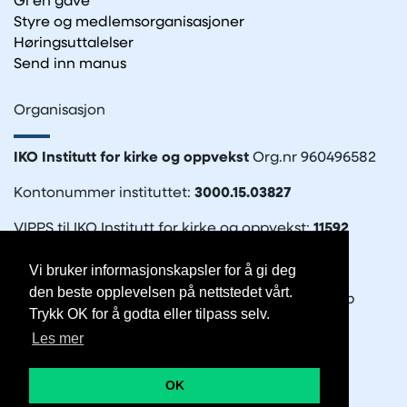
Gi en gave
Styre og medlemsorganisasjoner
Høringsuttalelser
Send inn manus
Organisasjon
IKO Institutt for kirke og oppvekst
Org.nr 960496582
Kontonummer instituttet:
3000.15.03827
VIPPS til IKO Institutt for kirke og oppvekst:
11592
Vi bruker informasjonskapsler for å gi deg
den beste opplevelsen på nettstedet vårt.
IKO-forlaget
– en del av Det Norske Bibelselskap
Trykk OK for å godta eller tilpass selv.
Org.nr. 935570212
Les mer
OK
© Copyright 2026 IKO |
Personvernerklæring